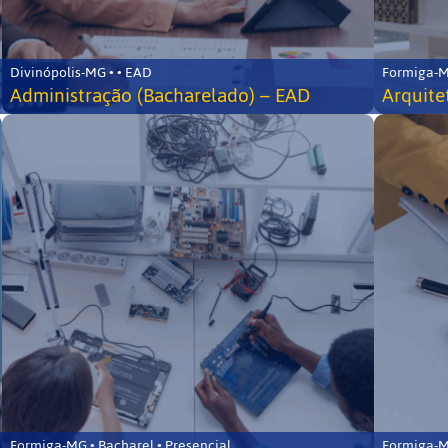
Divinópolis-MG • • EAD
Formiga-MG
Administração (Bacharelado) – EAD
Arquite
Formiga-MG • Bacharel • Presencial
Formiga-MG