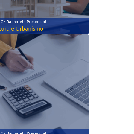
 • Bacharel • Presencial
tura e Urbanismo
 • Bacharel • Presencial