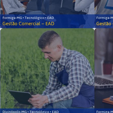
Formiga-MG • Tecnológico • EAD
Formiga-M
Gestão Comercial – EAD
Gestão 
Divinópolis-MG • Tecnológico • EAD
Formiga-M