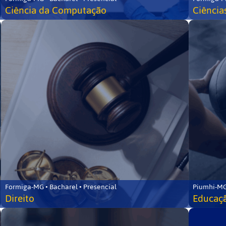
Ciência da Computação
Ciência
Formiga-MG • Bacharel • Presencial
Piumhi-MG
Direito
Educaçã