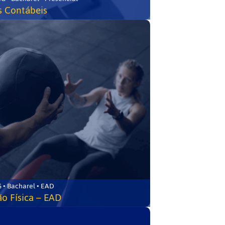
s Contábeis
 • Bacharel • EAD
o Física – EAD