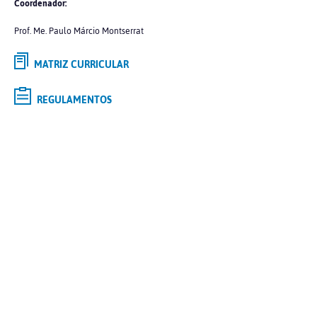
Coordenador:
Prof. Me. Paulo Márcio Montserrat
MATRIZ CURRICULAR
REGULAMENTOS
Selecione o curso de
GRADUAÇÃO
de interesse e saiba mais
Tipo
Modalidade
Polo