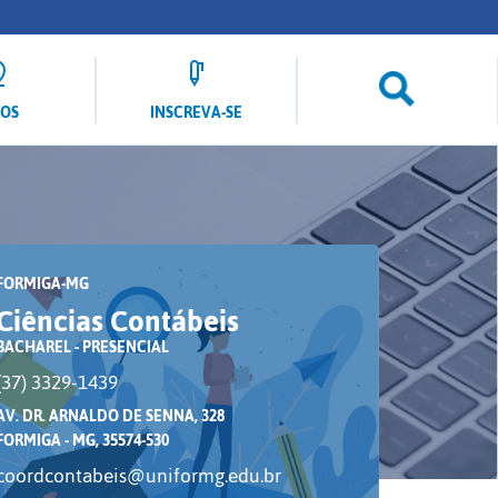
LOS
INSCREVA-SE
FORMIGA-MG
Ciências Contábeis
BACHAREL - PRESENCIAL
(37) 3329-1439
AV. DR. ARNALDO DE SENNA, 328
FORMIGA - MG, 35574-530
coordcontabeis@uniformg.edu.br