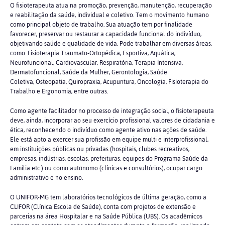
O fisioterapeuta atua na promoção, prevenção, manutenção, recuperação
e reabilitação da saúde, individual e coletivo. Tem o movimento humano
como principal objeto de trabalho. Sua atuação tem por finalidade
favorecer, preservar ou restaurar a capacidade funcional do indivíduo,
objetivando saúde e qualidade de vida. Pode trabalhar em diversas áreas,
como: Fisioterapia Traumato-Ortopédica, Esportiva, Aquática,
Neurofuncional, Cardiovascular, Respiratória, Terapia Intensiva,
Dermatofuncional, Saúde da Mulher, Gerontologia, Saúde
Coletiva, Osteopatia, Quiropraxia, Acupuntura, Oncologia, Fisioterapia do
Trabalho e Ergonomia, entre outras.
Como agente facilitador no processo de integração social, o fisioterapeuta
deve, ainda, incorporar ao seu exercício profissional valores de cidadania e
ética, reconhecendo o indivíduo como agente ativo nas ações de saúde.
Ele está apto a exercer sua profissão em equipe multi e interprofissional,
em instituições públicas ou privadas (hospitais, clubes recreativos,
empresas, indústrias, escolas, prefeituras, equipes do Programa Saúde da
Família etc.) ou como autônomo (clínicas e consultórios), ocupar cargo
administrativo e no ensino.
O UNIFOR-MG tem laboratórios tecnológicos de última geração, como a
CLIFOR (Clínica Escola de Saúde), conta com projetos de extensão e
parcerias na área Hospitalar e na Saúde Pública (UBS). Os acadêmicos