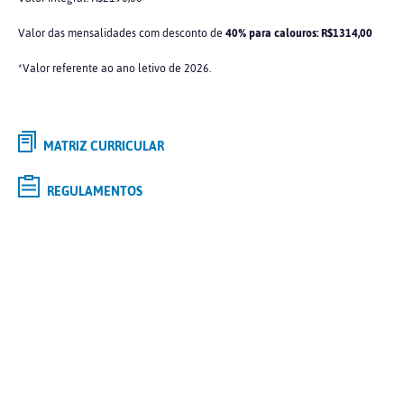
Valor das mensalidades com desconto de
40% para calouros: R$1314,00
*Valor referente ao ano letivo de 2026.
MATRIZ CURRICULAR
REGULAMENTOS
Selecione o curso de
GRADUAÇÃO
de interesse e saiba mais
Tipo
Modalidade