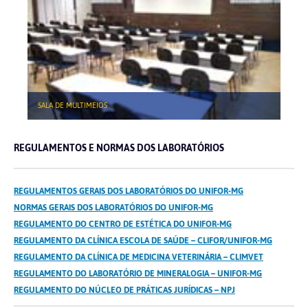
SALA DE MULTIMEIOS
REGULAMENTOS E NORMAS DOS LABORATÓRIOS
REGULAMENTOS GERAIS DOS LABORATÓRIOS DO UNIFOR-MG
NORMAS GERAIS DOS LABORATÓRIOS DO UNIFOR-MG
REGULAMENTO DO CENTRO DE ESTÉTICA DO UNIFOR-MG
REGULAMENTO DA CLÍNICA ESCOLA DE SAÚDE – CLIFOR/UNIFOR-MG
REGULAMENTO DA CLÍNICA DE MEDICINA VETERINÁRIA – CLIMVET
REGULAMENTO DO LABORATÓRIO DE MINERALOGIA – UNIFOR-MG
REGULAMENTO DO NÚCLEO DE PRÁTICAS JURÍDICAS – NPJ