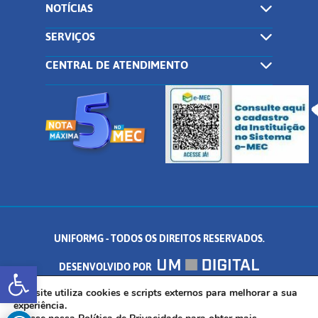
NOTÍCIAS
SERVIÇOS
CENTRAL DE ATENDIMENTO
UNIFORMG - TODOS OS DIREITOS RESERVADOS.
Abrir a barra de ferramentas
DESENVOLVIDO POR
AV. DR. ARNALDO DE SENNA, 328 - PALMEIRAS, FORMIGA/MG - CEP:
Este site utiliza cookies e scripts externos para melhorar a sua
experiência.