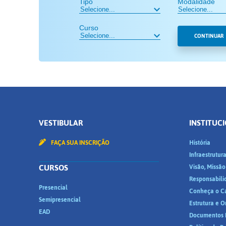
Tipo
Modalidade
Curso
CONTINUAR
VESTIBULAR
INSTITUC
FAÇA SUA INSCRIÇÃO
História
Infraestrutur
CURSOS
Visão, Missão
Responsabili
Presencial
Conheça o C
Semipresencial
Estrutura e 
EAD
Documentos I