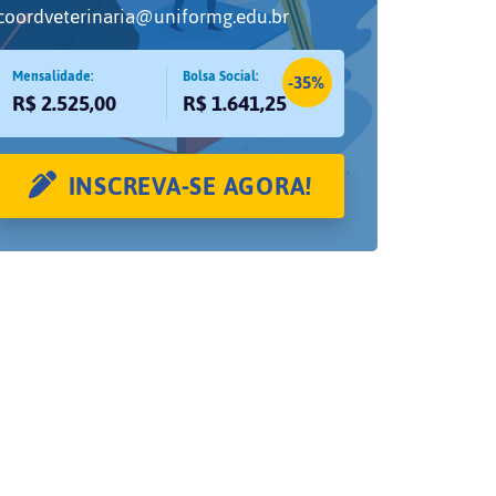
coordveterinaria@uniformg.edu.br
Mensalidade:
Bolsa Social:
-35%
R$ 2.525,00
R$ 1.641,25
INSCREVA-SE AGORA!