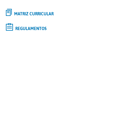
MATRIZ CURRICULAR
REGULAMENTOS
Selecione o curso de
GRADUAÇÃO
de interesse e saiba mais
Tipo
Modalidade
Polo
Curso