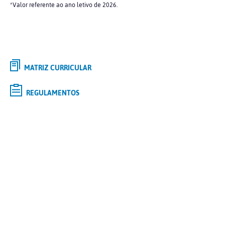
*Valor referente ao ano letivo de 2026.
MATRIZ CURRICULAR
REGULAMENTOS
Selecione o curso de
GRADUAÇÃO
de interesse e saiba mais
Tipo
Modalidade
Polo