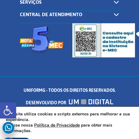
SERVIÇOS
CENTRAL DE ATENDIMENTO
UNIFORMG - TODOS OS DIREITOS RESERVADOS.
Abrir a barra de ferramentas
DESENVOLVIDO POR
AV. DR. ARNALDO DE SENNA, 328 - PALMEIRAS, FORMIGA/MG - CEP:
Este site utiliza cookies e scripts externos para melhorar a sua
experiência.
Acesse nossa
Política de Privacidade
para obter mais
35.574.530
informações.
INSCREVA-SE AGORA!