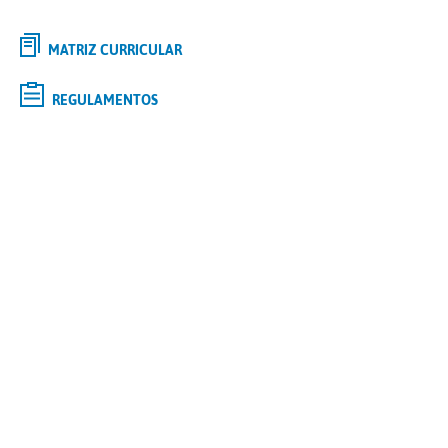
MATRIZ CURRICULAR
REGULAMENTOS
Selecione o curso de
GRADUAÇÃO
de interesse e saiba mais
Tipo
Modalidade
Polo
Curso