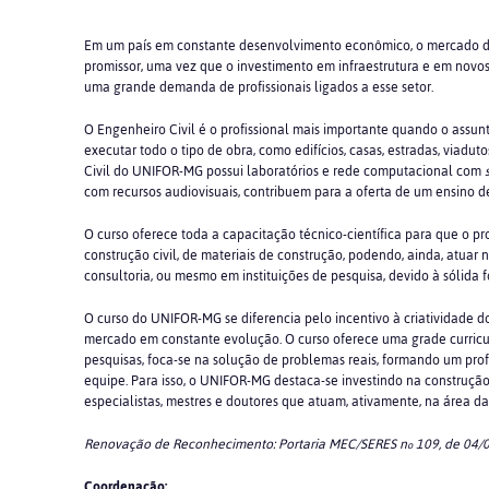
Em um país em constante desenvolvimento econômico, o mercado d
promissor, uma vez que o investimento em infraestrutura e em nov
uma grande demanda de profissionais ligados a esse setor.
O Engenheiro Civil é o profissional mais importante quando o assunt
executar todo o tipo de obra, como edifícios, casas, estradas, viadut
Civil do UNIFOR-MG possui laboratórios e rede computacional com
com recursos audiovisuais, contribuem para a oferta de um ensino 
O curso oferece toda a capacitação técnico-científica para que o p
construção civil, de materiais de construção, podendo, ainda, atuar
consultoria, ou mesmo em instituições de pesquisa, devido à sólida
O curso do UNIFOR-MG se diferencia pelo incentivo à criatividade d
mercado em constante evolução. O curso oferece uma grade curricula
pesquisas, foca-se na solução de problemas reais, formando um pro
equipe. Para isso, o UNIFOR-MG destaca-se investindo na construçã
especialistas, mestres e doutores que atuam, ativamente, na área da
Renovação de Reconhecimento: Portaria MEC/SERES n
109, de 04/
o
Coordenação: