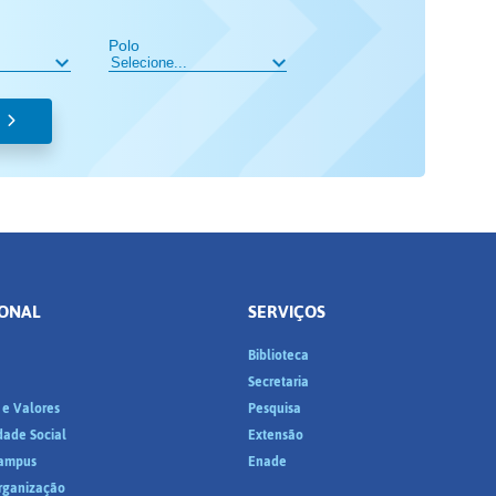
Polo
IONAL
SERVIÇOS
Biblioteca
a
Secretaria
 e Valores
Pesquisa
dade Social
Extensão
ampus
Enade
Organização