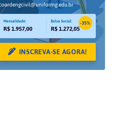
coordengcivil@uniformg.edu.br
Mensalidade:
Bolsa Social:
-35%
R$ 1.957,00
R$ 1.272,05
INSCREVA-SE AGORA!