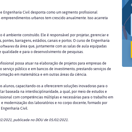
e Engenharia Civil desponta como um segmento profissional
os empreendimentos urbanos tem crescido anualmente. Isso acarreta
o é ambiente construído. Ele é responsável por projetar, gerenciar e
os, pontes, barragens, estádios, canais e portos. O curso de Engenharia
softwares
da área que, juntamente com as salas de aula equipadas
de qualidade e para o desenvolvimento de pesquisas.
rofissional possa atuar na elaboração de projetos para empresas de
 no serviço público e em bancos de investimento, prestando serviços de
 formação em matemática e em outras áreas da ciência.
os alunos, capacitando-os a oferecerem soluções inovadoras para o
r baseada na interdisciplinaridade, a qual, por meio de estudos e
fissional com competências múltiplas e necessárias para o trabalho em
o e modernização dos laboratórios e no corpo docente, formado por
 Engenharia Civil.
02/2021, publicada no DOU de 05/02/2021.