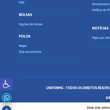
EAD
Documentos I
Política de P
BOLSAS
Opções de bolsas
NOTÍCIAS
POLOS
Fique por den
Mapa
Seja um parceiro
Abrir a barra de ferramentas
UNIFORMG - TODOS OS DIREITOS RESERV
AV
Este site util