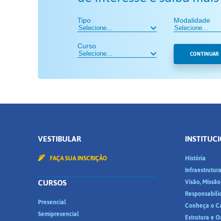
Tipo
Modalidade
Curso
CONTINUAR
VESTIBULAR
INSTITUC
FAÇA SUA INSCRIÇÃO
História
Infraestrutur
CURSOS
Visão, Missão
Responsabili
Presencial
Conheça o C
Semipresencial
Estrutura e 