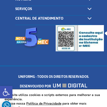
SERVIÇOS
CENTRAL DE ATENDIMENTO
UNIFORMG - TODOS OS DIREITOS RESERVADOS.
Abrir a barra de ferramentas
DESENVOLVIDO POR
AV. DR. ARNALDO DE SENNA, 328 - PALMEIRAS, FORMIGA/MG - CEP:
Este site utiliza cookies e scripts externos para melhorar a sua
experiência.
Acesse nossa
Política de Privacidade
para obter mais
35.574.530