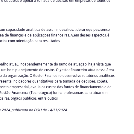
to e os custos e apoiar a tomada de decisão em empresas de todos os
suir capacidade analítica de assumir desafios, liderar equipes, senso
rea de finanças e de aplicações financeiras. Além desses aspectos, é
cios com orientação para resultados.
abalho atual, independentemente do ramo de atuação, haja vista que
e um bom planejamento de custos. O gestor financeiro atua nessa área
 da organização. O Gestor Financeiro desenvolve relatórios analíticos
senta indicadores quantitativos para tomada de decisões, coleta,
ento empresarial, avalia os custos das fontes de financiamento e de
 Gestão Financeira (Tecnológico) forma profissionais para atuar em
ceiras, órgãos públicos, entre outros.
e 2024, publicada no DOU de 14/11/2024.