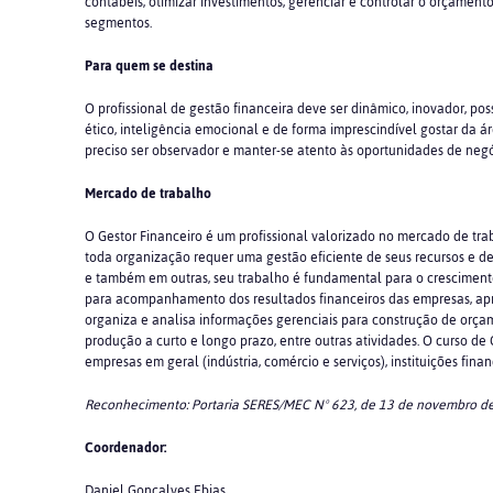
contábeis, otimizar investimentos, gerenciar e controlar o orçamen
segmentos.
Para quem se destina
O profissional de gestão financeira deve ser dinâmico, inovador, pos
ético, inteligência emocional e de forma imprescindível gostar da á
preciso ser observador e manter-se atento às oportunidades de negó
Mercado de trabalho
O Gestor Financeiro é um profissional valorizado no mercado de tr
toda organização requer uma gestão eficiente de seus recursos e d
e também em outras, seu trabalho é fundamental para o crescimento
para acompanhamento dos resultados financeiros das empresas, apre
organiza e analisa informações gerenciais para construção de orçam
produção a curto e longo prazo, entre outras atividades. O curso de
empresas em geral (indústria, comércio e serviços), instituições finan
Reconhecimento: Portaria SERES/MEC Nº 623, de 13 de novembro d
Coordenador:
Daniel Gonçalves Ebias