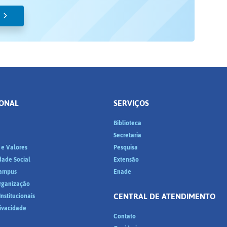
IONAL
SERVIÇOS
Biblioteca
a
Secretaria
 e Valores
Pesquisa
dade Social
Extensão
ampus
Enade
Organização
CENTRAL DE ATENDIMENTO
nstitucionais
rivacidade
Contato