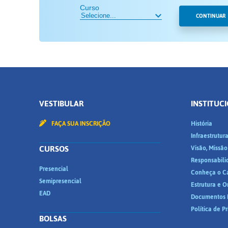
Curso
CONTINUAR
VESTIBULAR
INSTITUC
FAÇA SUA INSCRIÇÃO
História
Infraestrutur
CURSOS
Visão, Missão
Responsabili
Presencial
Conheça o C
Semipresencial
Estrutura e 
EAD
Documentos I
Política de P
BOLSAS