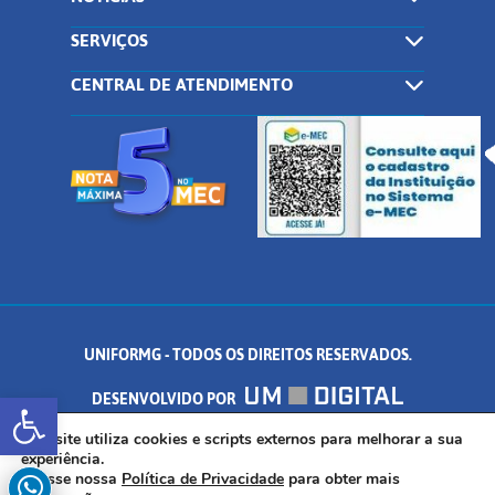
SERVIÇOS
CENTRAL DE ATENDIMENTO
UNIFORMG - TODOS OS DIREITOS RESERVADOS.
Abrir a barra de ferramentas
DESENVOLVIDO POR
AV. DR. ARNALDO DE SENNA, 328 - PALMEIRAS, FORMIGA/MG - CEP:
Este site utiliza cookies e scripts externos para melhorar a sua
experiência.
Acesse nossa
Política de Privacidade
para obter mais
35.574.530