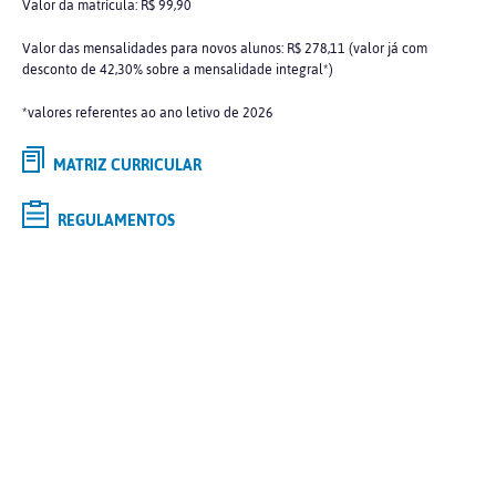
Valor da matrícula: R$ 99,90
Valor das mensalidades para novos alunos: R$ 278,11 (valor já com
desconto de 42,30% sobre a mensalidade integral*)
*valores referentes ao ano letivo de 2026
MATRIZ CURRICULAR
REGULAMENTOS
Selecione o curso de
GRADUAÇÃO
de interesse e saiba mais
Tipo
Modalidade