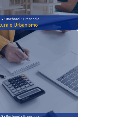
 • Bacharel • Presencial
tura e Urbanismo
 • Bacharel • Presencial