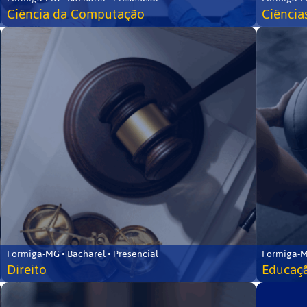
Ciência da Computação
Ciência
Formiga-MG • Bacharel • Presencial
Formiga-M
Direito
Educaçã