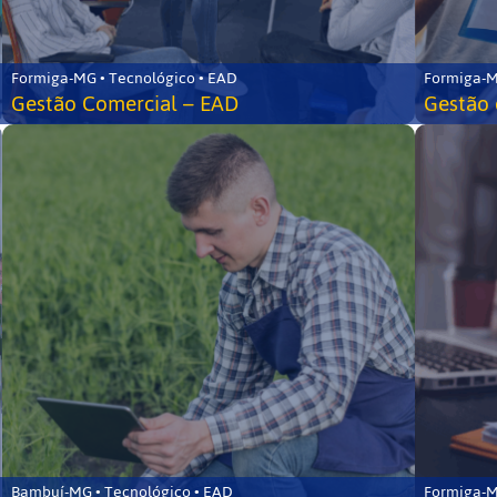
Formiga-MG • Tecnológico • EAD
Formiga-M
Gestão Comercial – EAD
Gestão 
Bambuí-MG • Tecnológico • EAD
Formiga-M