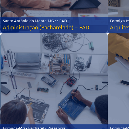
Santo Antônio do Monte-MG • • EAD
Formiga-MG
Administração (Bacharelado) – EAD
Arquite
Formiga-MG • Bacharel • Presencial
Formiga-MG