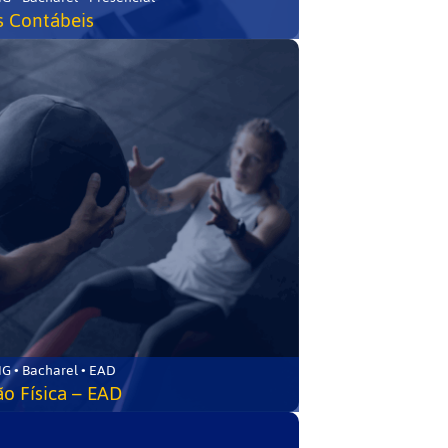
s Contábeis
G • Bacharel • EAD
o Física – EAD