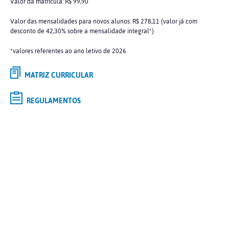
Valor da matrícula: R$ 99,90
Valor das mensalidades para novos alunos: R$ 278,11 (valor já com
desconto de 42,30% sobre a mensalidade integral*)
*valores referentes ao ano letivo de 2026
MATRIZ CURRICULAR
REGULAMENTOS
Selecione o curso de
GRADUAÇÃO
de interesse e saiba mais
Tipo
Modalidade