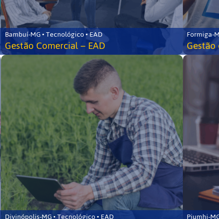
Bambuí-MG • Tecnológico • EAD
Formiga-M
Gestão Comercial – EAD
Gestão 
Divinópolis-MG • Tecnológico • EAD
Piumhi-MG