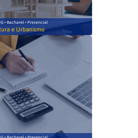
 • Bacharel • Presencial
tura e Urbanismo
 • Bacharel • Presencial