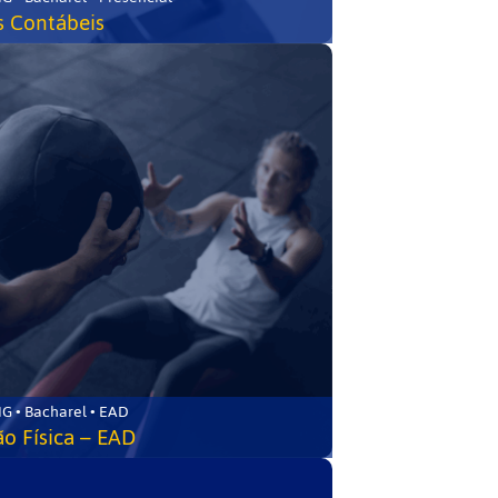
s Contábeis
G • Bacharel • EAD
o Física – EAD