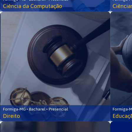
Ciência da Computação
Ciência
Formiga-MG • Bacharel • Presencial
Formiga-M
Direito
Educaçã