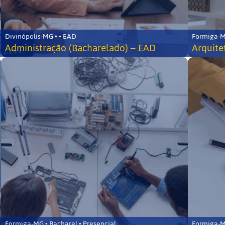
Divinópolis-MG • • EAD
Formiga-MG
Administração (Bacharelado) – EAD
Arquite
Formiga-MG • Bacharel • Presencial
Formiga-MG