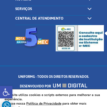
SERVIÇOS
CENTRAL DE ATENDIMENTO
UNIFORMG - TODOS OS DIREITOS RESERVADOS.
Abrir a barra de ferramentas
DESENVOLVIDO POR
AV. DR. ARNALDO DE SENNA, 328 - PALMEIRAS, FORMIGA/MG - CEP:
Este site utiliza cookies e scripts externos para melhorar a sua
experiência.
Acesse nossa
Política de Privacidade
para obter mais
35.574.530