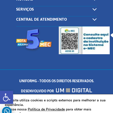
SERVIÇOS
CENTRAL DE ATENDIMENTO
UNIFORMG - TODOS OS DIREITOS RESERVADOS.
Abrir a barra de ferramentas
DESENVOLVIDO POR
AV. DR. ARNALDO DE SENNA, 328 - PALMEIRAS, FORMIGA/MG - CEP:
Este site utiliza cookies e scripts externos para melhorar a sua
experiência.
Acesse nossa
Política de Privacidade
para obter mais
35.574.530