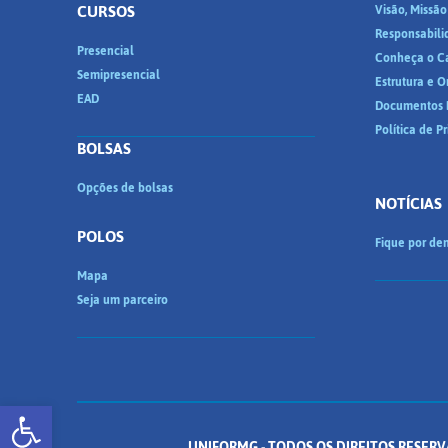
CURSOS
Visão, Missão
Responsabili
Presencial
Conheça o C
Semipresencial
Estrutura e 
EAD
Documentos I
Política de P
BOLSAS
Opções de bolsas
NOTÍCIAS
POLOS
Fique por den
Mapa
Seja um parceiro
Abrir a barra de ferramentas
UNIFORMG - TODOS OS DIREITOS RESERV