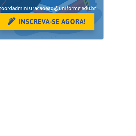
coordadministracaoead@uniformg.edu.br
INSCREVA-SE AGORA!