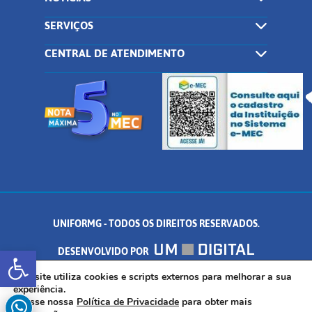
SERVIÇOS
CENTRAL DE ATENDIMENTO
UNIFORMG - TODOS OS DIREITOS RESERVADOS.
Abrir a barra de ferramentas
DESENVOLVIDO POR
AV. DR. ARNALDO DE SENNA, 328 - PALMEIRAS, FORMIGA/MG - CEP:
Este site utiliza cookies e scripts externos para melhorar a sua
experiência.
Acesse nossa
Política de Privacidade
para obter mais
35.574.530