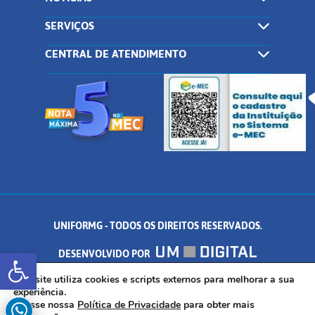
SERVIÇOS
CENTRAL DE ATENDIMENTO
UNIFORMG - TODOS OS DIREITOS RESERVADOS.
Abrir a barra de ferramentas
DESENVOLVIDO POR
AV. DR. ARNALDO DE SENNA, 328 - PALMEIRAS, FORMIGA/MG - CEP:
Este site utiliza cookies e scripts externos para melhorar a sua
experiência.
Acesse nossa
Política de Privacidade
para obter mais
35.574.530