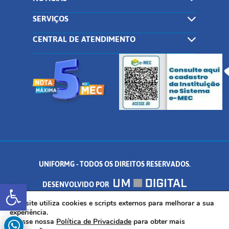
SERVIÇOS
CENTRAL DE ATENDIMENTO
UNIFORMG - TODOS OS DIREITOS RESERVADOS.
Abrir a barra de ferramentas
DESENVOLVIDO POR
AV. DR. ARNALDO DE SENNA, 328 - PALMEIRAS, FORMIGA/MG - CEP:
Este site utiliza cookies e scripts externos para melhorar a sua
experiência.
Acesse nossa
Política de Privacidade
para obter mais
35.574.530