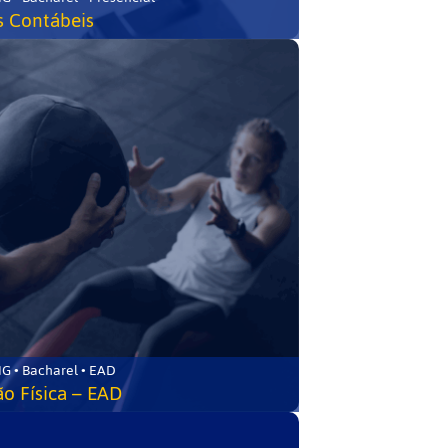
s Contábeis
G • Bacharel • EAD
o Física – EAD