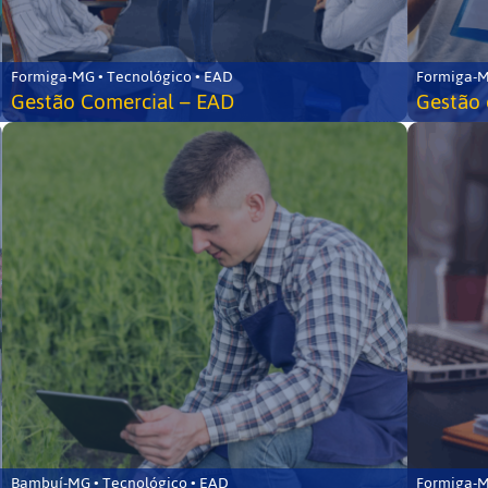
Formiga-MG • Tecnológico • EAD
Formiga-M
Gestão Comercial – EAD
Gestão 
Bambuí-MG • Tecnológico • EAD
Formiga-M