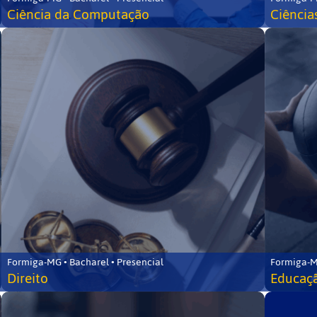
Ciência da Computação
Ciência
Formiga-MG • Bacharel • Presencial
Formiga-M
Direito
Educaçã