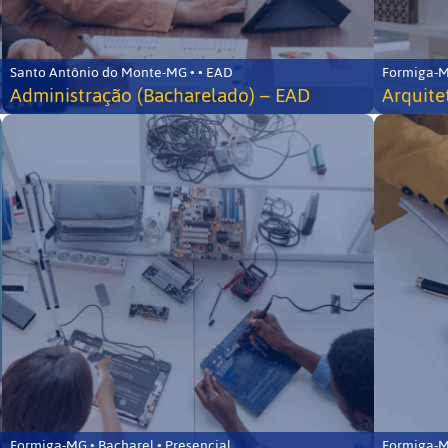
Santo Antônio do Monte-MG • • EAD
Formiga-MG
Administração (Bacharelado) – EAD
Arquite
Formiga-MG • Bacharel • Presencial
Formiga-MG