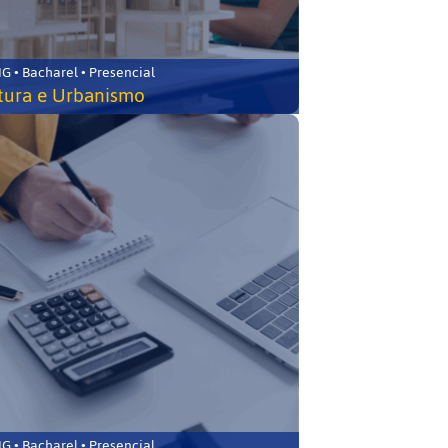
 • Bacharel • Presencial
tura e Urbanismo
 • Bacharel • Presencial