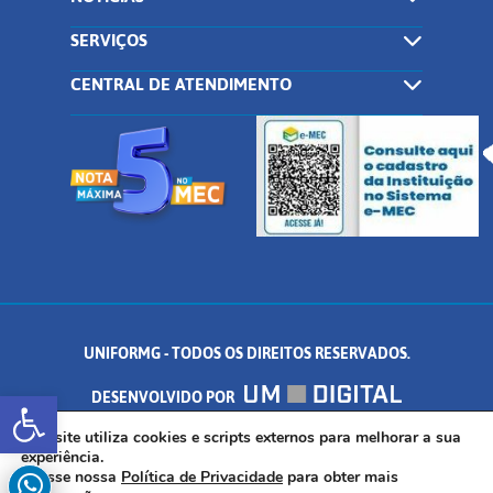
SERVIÇOS
CENTRAL DE ATENDIMENTO
UNIFORMG - TODOS OS DIREITOS RESERVADOS.
Abrir a barra de ferramentas
DESENVOLVIDO POR
AV. DR. ARNALDO DE SENNA, 328 - PALMEIRAS, FORMIGA/MG - CEP:
Este site utiliza cookies e scripts externos para melhorar a sua
experiência.
Acesse nossa
Política de Privacidade
para obter mais
35.574.530