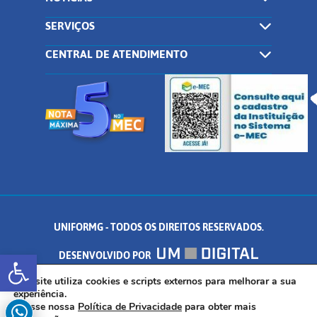
SERVIÇOS
CENTRAL DE ATENDIMENTO
UNIFORMG - TODOS OS DIREITOS RESERVADOS.
Abrir a barra de ferramentas
DESENVOLVIDO POR
AV. DR. ARNALDO DE SENNA, 328 - PALMEIRAS, FORMIGA/MG - CEP:
Este site utiliza cookies e scripts externos para melhorar a sua
experiência.
Acesse nossa
Política de Privacidade
para obter mais
35.574.530