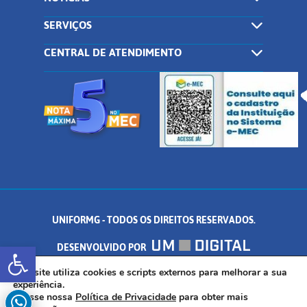
SERVIÇOS
CENTRAL DE ATENDIMENTO
UNIFORMG - TODOS OS DIREITOS RESERVADOS.
Abrir a barra de ferramentas
DESENVOLVIDO POR
AV. DR. ARNALDO DE SENNA, 328 - PALMEIRAS, FORMIGA/MG - CEP:
Este site utiliza cookies e scripts externos para melhorar a sua
experiência.
Acesse nossa
Política de Privacidade
para obter mais
35.574.530