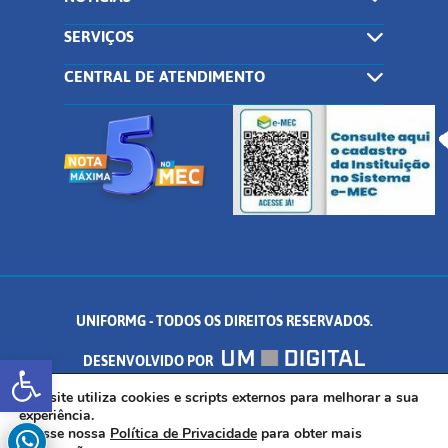
SERVIÇOS
CENTRAL DE ATENDIMENTO
UNIFORMG - TODOS OS DIREITOS RESERVADOS.
Abrir a barra de ferramentas
DESENVOLVIDO POR
AV. DR. ARNALDO DE SENNA, 328 - PALMEIRAS, FORMIGA/MG - CEP:
Este site utiliza cookies e scripts externos para melhorar a sua
experiência.
Acesse nossa
Política de Privacidade
para obter mais
35.574.530