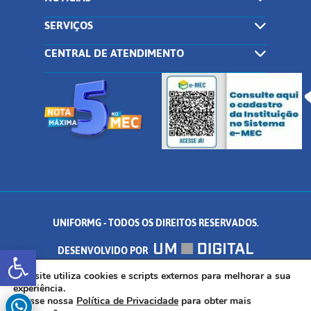
SERVIÇOS
CENTRAL DE ATENDIMENTO
UNIFORMG - TODOS OS DIREITOS RESERVADOS.
Abrir a barra de ferramentas
DESENVOLVIDO POR
AV. DR. ARNALDO DE SENNA, 328 - PALMEIRAS, FORMIGA/MG - CEP:
Este site utiliza cookies e scripts externos para melhorar a sua
experiência.
Acesse nossa
Política de Privacidade
para obter mais
35.574.530