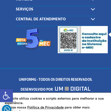
SERVIÇOS
CENTRAL DE ATENDIMENTO
UNIFORMG - TODOS OS DIREITOS RESERVADOS.
Abrir a barra de ferramentas
DESENVOLVIDO POR
AV. DR. ARNALDO DE SENNA, 328 - PALMEIRAS, FORMIGA/MG - CEP:
Este site utiliza cookies e scripts externos para melhorar a sua
experiência.
Acesse nossa
Política de Privacidade
para obter mais
35.574.530