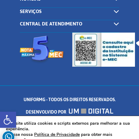
SERVIÇOS
CENTRAL DE ATENDIMENTO
UNIFORMG - TODOS OS DIREITOS RESERVADOS.
Abrir a barra de ferramentas
DESENVOLVIDO POR
AV. DR. ARNALDO DE SENNA, 328 - PALMEIRAS, FORMIGA/MG - CEP:
Este site utiliza cookies e scripts externos para melhorar a sua
experiência.
Acesse nossa
Política de Privacidade
para obter mais
35.574.530