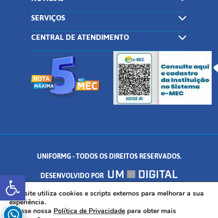
SERVIÇOS
CENTRAL DE ATENDIMENTO
UNIFORMG - TODOS OS DIREITOS RESERVADOS.
Abrir a barra de ferramentas
DESENVOLVIDO POR
AV. DR. ARNALDO DE SENNA, 328 - PALMEIRAS, FORMIGA/MG - CEP:
Este site utiliza cookies e scripts externos para melhorar a sua
experiência.
Acesse nossa
Política de Privacidade
para obter mais
35.574.530