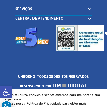
SERVIÇOS
CENTRAL DE ATENDIMENTO
UNIFORMG - TODOS OS DIREITOS RESERVADOS.
Abrir a barra de ferramentas
DESENVOLVIDO POR
AV. DR. ARNALDO DE SENNA, 328 - PALMEIRAS, FORMIGA/MG - CEP:
Este site utiliza cookies e scripts externos para melhorar a sua
experiência.
Acesse nossa
Política de Privacidade
para obter mais
35.574.530