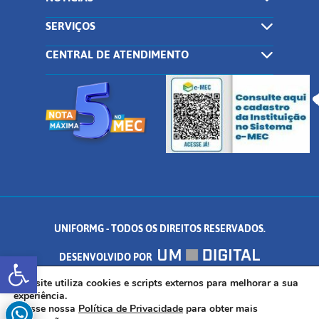
SERVIÇOS
CENTRAL DE ATENDIMENTO
UNIFORMG - TODOS OS DIREITOS RESERVADOS.
Abrir a barra de ferramentas
DESENVOLVIDO POR
AV. DR. ARNALDO DE SENNA, 328 - PALMEIRAS, FORMIGA/MG - CEP:
Este site utiliza cookies e scripts externos para melhorar a sua
experiência.
Acesse nossa
Política de Privacidade
para obter mais
35.574.530