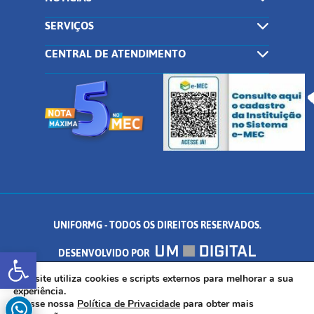
SERVIÇOS
CENTRAL DE ATENDIMENTO
UNIFORMG - TODOS OS DIREITOS RESERVADOS.
Abrir a barra de ferramentas
DESENVOLVIDO POR
AV. DR. ARNALDO DE SENNA, 328 - PALMEIRAS, FORMIGA/MG - CEP:
Este site utiliza cookies e scripts externos para melhorar a sua
experiência.
Acesse nossa
Política de Privacidade
para obter mais
35.574.530