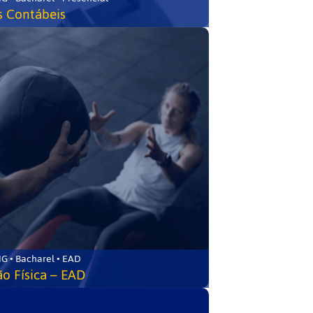
s Contábeis
G • Bacharel • EAD
o Física – EAD