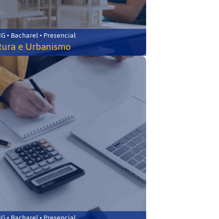
 • Bacharel • Presencial
tura e Urbanismo
 • Bacharel • Presencial