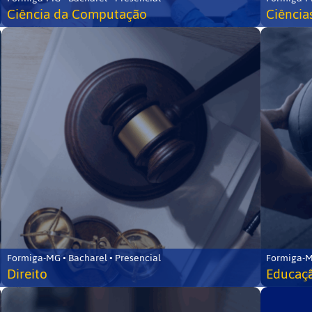
Ciência da Computação
Ciência
Formiga-MG • Bacharel • Presencial
Formiga-M
Direito
Educaçã