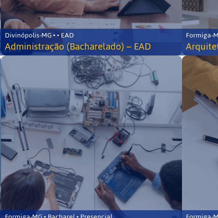
Divinópolis-MG • • EAD
Formiga-MG
Administração (Bacharelado) – EAD
Arquite
Formiga-MG • Bacharel • Presencial
Formiga-MG