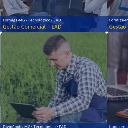
Formiga-MG • Tecnológico • EAD
Formiga-M
Gestão Comercial – EAD
Gestão 
Divinópolis-MG • Tecnológico • EAD
Itapeceri