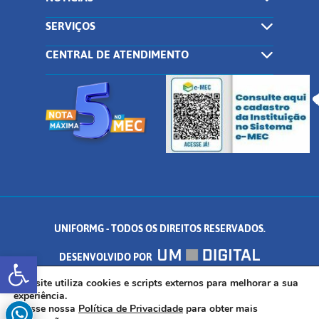
SERVIÇOS
CENTRAL DE ATENDIMENTO
UNIFORMG - TODOS OS DIREITOS RESERVADOS.
Abrir a barra de ferramentas
DESENVOLVIDO POR
AV. DR. ARNALDO DE SENNA, 328 - PALMEIRAS, FORMIGA/MG - CEP:
Este site utiliza cookies e scripts externos para melhorar a sua
experiência.
Acesse nossa
Política de Privacidade
para obter mais
35.574.530