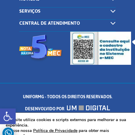
SERVIÇOS
CENTRAL DE ATENDIMENTO
UNIFORMG - TODOS OS DIREITOS RESERVADOS.
Abrir a barra de ferramentas
DESENVOLVIDO POR
AV. DR. ARNALDO DE SENNA, 328 - PALMEIRAS, FORMIGA/MG - CEP:
Este site utiliza cookies e scripts externos para melhorar a sua
experiência.
Acesse nossa
Política de Privacidade
para obter mais
35.574.530