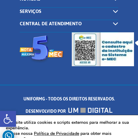
SERVIÇOS
CENTRAL DE ATENDIMENTO
UNIFORMG - TODOS OS DIREITOS RESERVADOS.
Abrir a barra de ferramentas
DESENVOLVIDO POR
AV. DR. ARNALDO DE SENNA, 328 - PALMEIRAS, FORMIGA/MG - CEP:
Este site utiliza cookies e scripts externos para melhorar a sua
experiência.
Acesse nossa
Política de Privacidade
para obter mais
35.574.530