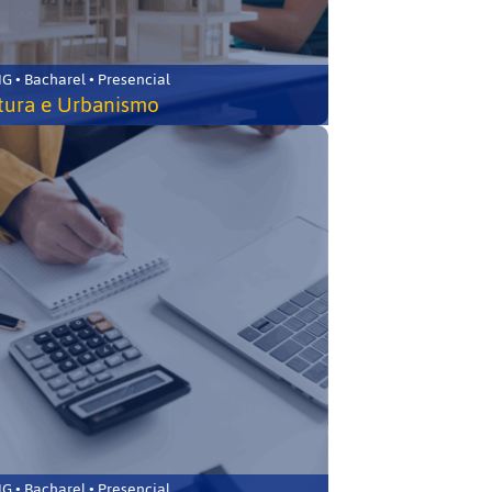
 • Bacharel • Presencial
tura e Urbanismo
 • Bacharel • Presencial