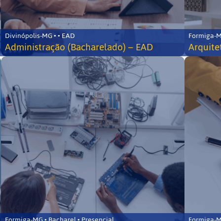
Divinópolis-MG • • EAD
Formiga-MG
Administração (Bacharelado) – EAD
Arquite
Formiga-MG • Bacharel • Presencial
Formiga-MG