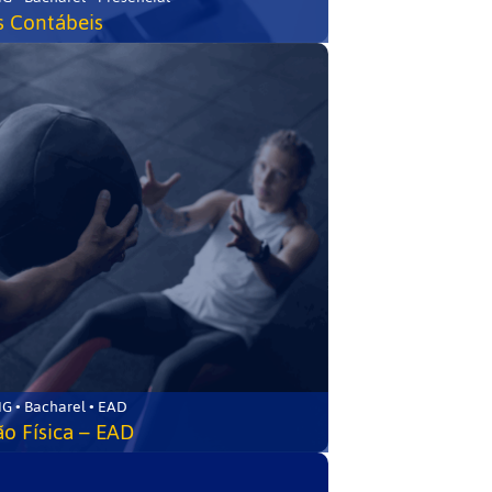
s Contábeis
G • Bacharel • EAD
o Física – EAD