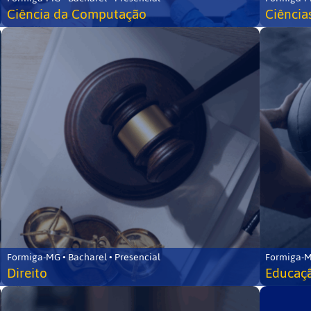
Ciência da Computação
Ciência
Formiga-MG • Bacharel • Presencial
Formiga-M
Direito
Educaçã