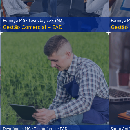
Formiga-MG • Tecnológico • EAD
Formiga-M
Gestão Comercial – EAD
Gestão 
Divinópolis-MG • Tecnológico • EAD
Santo Ant