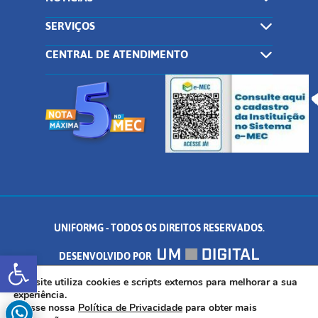
SERVIÇOS
CENTRAL DE ATENDIMENTO
UNIFORMG - TODOS OS DIREITOS RESERVADOS.
Abrir a barra de ferramentas
DESENVOLVIDO POR
AV. DR. ARNALDO DE SENNA, 328 - PALMEIRAS, FORMIGA/MG - CEP:
Este site utiliza cookies e scripts externos para melhorar a sua
experiência.
Acesse nossa
Política de Privacidade
para obter mais
35.574.530