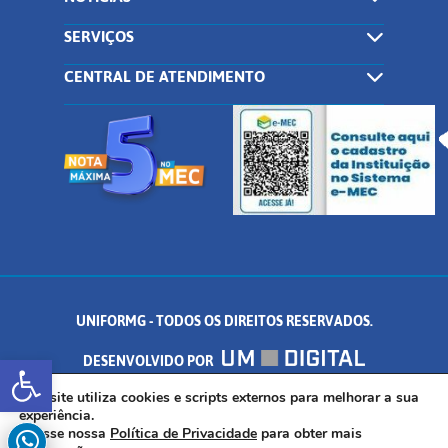
SERVIÇOS
CENTRAL DE ATENDIMENTO
UNIFORMG - TODOS OS DIREITOS RESERVADOS.
Abrir a barra de ferramentas
DESENVOLVIDO POR
AV. DR. ARNALDO DE SENNA, 328 - PALMEIRAS, FORMIGA/MG - CEP:
Este site utiliza cookies e scripts externos para melhorar a sua
experiência.
Acesse nossa
Política de Privacidade
para obter mais
35.574.530