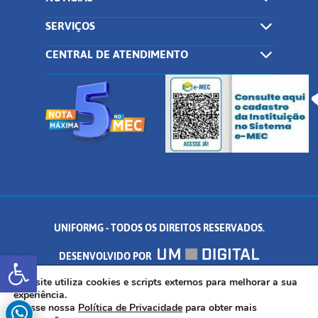
SERVIÇOS
CENTRAL DE ATENDIMENTO
UNIFORMG - TODOS OS DIREITOS RESERVADOS.
Abrir a barra de ferramentas
DESENVOLVIDO POR
AV. DR. ARNALDO DE SENNA, 328 - PALMEIRAS, FORMIGA/MG - CEP:
Este site utiliza cookies e scripts externos para melhorar a sua
experiência.
Acesse nossa
Política de Privacidade
para obter mais
35.574.530