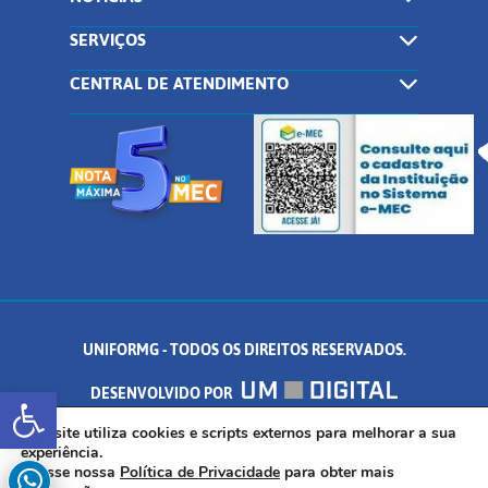
SERVIÇOS
CENTRAL DE ATENDIMENTO
UNIFORMG - TODOS OS DIREITOS RESERVADOS.
Abrir a barra de ferramentas
DESENVOLVIDO POR
AV. DR. ARNALDO DE SENNA, 328 - PALMEIRAS, FORMIGA/MG - CEP:
Este site utiliza cookies e scripts externos para melhorar a sua
experiência.
Acesse nossa
Política de Privacidade
para obter mais
35.574.530