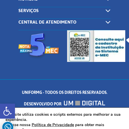
SERVIÇOS
CENTRAL DE ATENDIMENTO
UNIFORMG - TODOS OS DIREITOS RESERVADOS.
Abrir a barra de ferramentas
DESENVOLVIDO POR
AV. DR. ARNALDO DE SENNA, 328 - PALMEIRAS, FORMIGA/MG - CEP:
Este site utiliza cookies e scripts externos para melhorar a sua
experiência.
Acesse nossa
Política de Privacidade
para obter mais
35.574.530