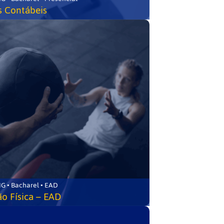
s Contábeis
G • Bacharel • EAD
o Física – EAD