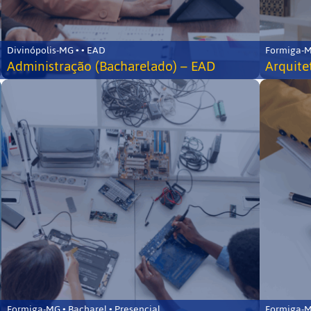
Divinópolis-MG • • EAD
Formiga-MG
Administração (Bacharelado) – EAD
Arquite
Formiga-MG • Bacharel • Presencial
Formiga-MG