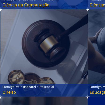
Ciência da Computação
Ciência
Formiga-MG • Bacharel • Presencial
Formiga-M
Direito
Educaçã