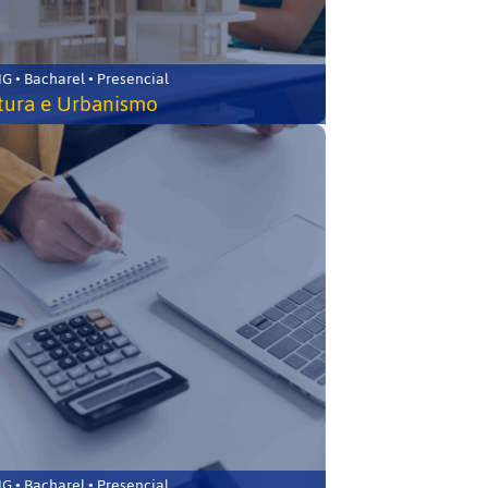
 • Bacharel • Presencial
tura e Urbanismo
 • Bacharel • Presencial