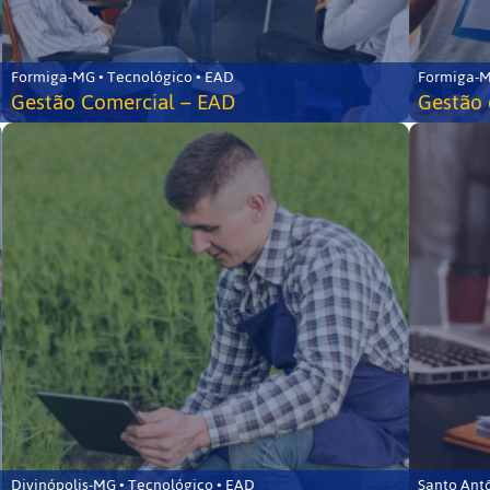
Formiga-MG • Tecnológico • EAD
Formiga-M
Gestão Comercial – EAD
Gestão 
Divinópolis-MG • Tecnológico • EAD
Santo Ant