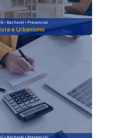
 • Bacharel • Presencial
tura e Urbanismo
 • Bacharel • Presencial