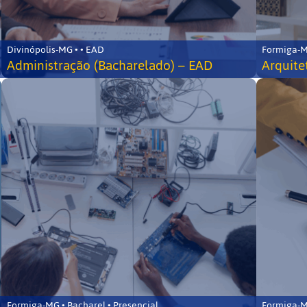
Divinópolis-MG • • EAD
Formiga-MG
Administração (Bacharelado) – EAD
Arquite
Formiga-MG • Bacharel • Presencial
Formiga-MG