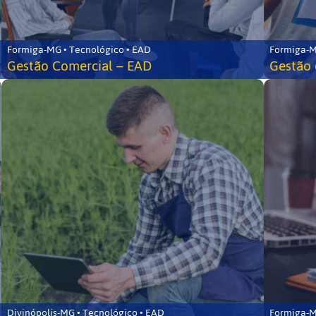
Formiga-MG • Tecnológico • EAD
Formiga-M
Gestão Comercial – EAD
Gestão 
Divinópolis-MG • Tecnológico • EAD
Formiga-M