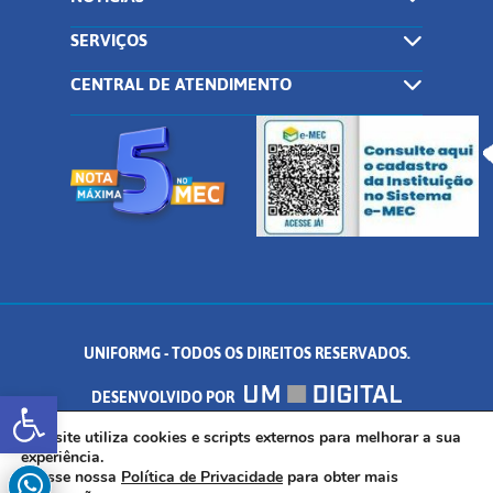
SERVIÇOS
CENTRAL DE ATENDIMENTO
UNIFORMG - TODOS OS DIREITOS RESERVADOS.
Abrir a barra de ferramentas
DESENVOLVIDO POR
AV. DR. ARNALDO DE SENNA, 328 - PALMEIRAS, FORMIGA/MG - CEP:
Este site utiliza cookies e scripts externos para melhorar a sua
experiência.
Acesse nossa
Política de Privacidade
para obter mais
35.574.530