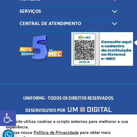
SERVIÇOS
CENTRAL DE ATENDIMENTO
UNIFORMG - TODOS OS DIREITOS RESERVADOS.
Abrir a barra de ferramentas
DESENVOLVIDO POR
AV. DR. ARNALDO DE SENNA, 328 - PALMEIRAS, FORMIGA/MG - CEP:
Este site utiliza cookies e scripts externos para melhorar a sua
experiência.
Acesse nossa
Política de Privacidade
para obter mais
35.574.530